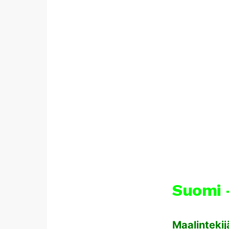
Suomi –
Maalintekij