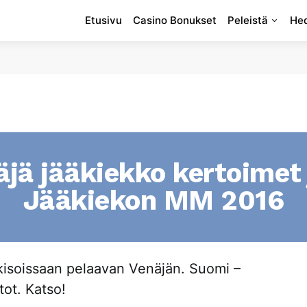
Etusivu
Casino Bonukset
Peleistä
Hed
jä jääkiekko kertoimet 
Jääkiekon MM 2016
kisoissaan pelaavan Venäjän. Suomi –
tot. Katso!