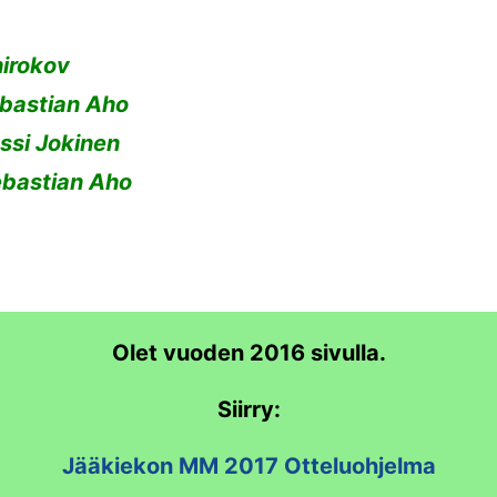
hirokov
ebastian Aho
ussi Jokinen
ebastian Aho
Olet vuoden 2016 sivulla.
Siirry:
Jääkiekon MM 2017 Otteluohjelma