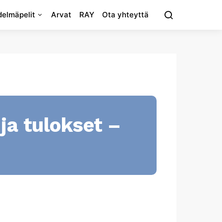
elmäpelit
Arvat
RAY
Ota yhteyttä
ja tulokset –