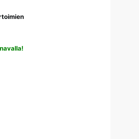
rtoimien
navalla!