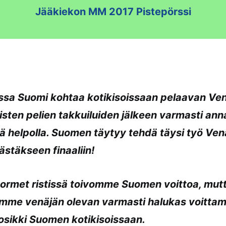
Jääkiekon MM 2017 Pistepörssi
ssa Suomi kohtaa kotikisoissaan pelaavan Ven
sten pelien takkuiluiden jälkeen varmasti an
ä helpolla. Suomen täytyy tehdä täysi työ Ven
stäkseen finaaliin!
sormet ristissä toivomme Suomen voittoa, mut
mme venäjän olevan varmasti halukas voitta
sikki Suomen kotikisoissaan.