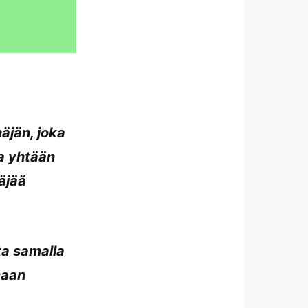
äjän, joka
na yhtään
äjää
ta samalla
maan