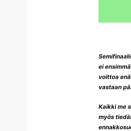
Semifinaali
ei ensimmäi
voittoa enä
vastaan pää
Kaikki me 
myös tiedä
ennakkosuo