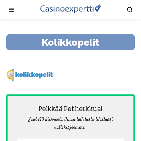
Kolikkopelit
Pelkkää Peliherkkua!
Saat 140 kierrosta ilman talletusta tilattuasi
uutiskirjeemme. ​