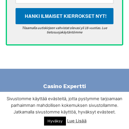
Tilaamalla uutiskirjeen vahvistat olevasi yli 18-vuotias. Lue
tietosuojakäytäntömme
Casino Expertti
© Copyright
casinoexpertti.com
2025
Sivustomme käyttää evästeitä, jotta pystymme tarjoamaan
parhaimman mahdollisen kokemuksen sivustollamme.
Jatkamalla sivustomme käyttöä, hyväksyt evästeet.
Lue Lisää
Hyväksy