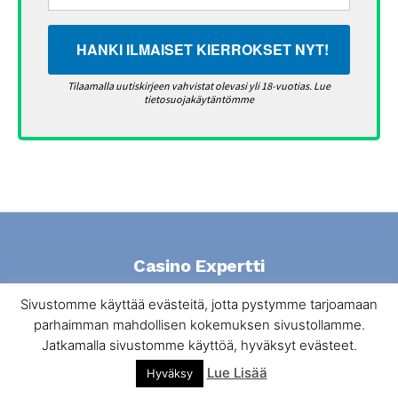
Tilaamalla uutiskirjeen vahvistat olevasi yli 18-vuotias. Lue
tietosuojakäytäntömme
Casino Expertti
© Copyright
casinoexpertti.com
2025
Sivustomme käyttää evästeitä, jotta pystymme tarjoamaan
parhaimman mahdollisen kokemuksen sivustollamme.
Jatkamalla sivustomme käyttöä, hyväksyt evästeet.
Lue Lisää
Hyväksy