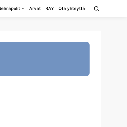
elmäpelit
Arvat
RAY
Ota yhteyttä