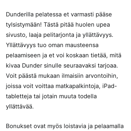
Dunderilla pelatessa et varmasti pääse
tylsistymään! Tästä pitää huolen upea
sivusto, laaja pelitarjonta ja yllättävyys.
Yllättävyys tuo oman mausteensa
pelaamiseen ja et voi koskaan tietää, mitä
kivaa Dunder sinulle seuraavaksi tarjoaa.
Voit päästä mukaan ilmaisiin arvontoihin,
joissa voit voittaa matkapalkintoja, iPad-
tabletteja tai jotain muuta todella
yllättävää.
Bonukset ovat myös loistavia ja pelaamalla