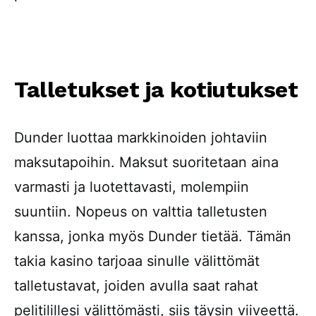
Talletukset ja kotiutukset
Dunder luottaa markkinoiden johtaviin
maksutapoihin. Maksut suoritetaan aina
varmasti ja luotettavasti, molempiin
suuntiin. Nopeus on valttia talletusten
kanssa, jonka myös Dunder tietää. Tämän
takia kasino tarjoaa sinulle välittömät
talletustavat, joiden avulla saat rahat
pelitilillesi välittömästi, siis täysin viiveettä.