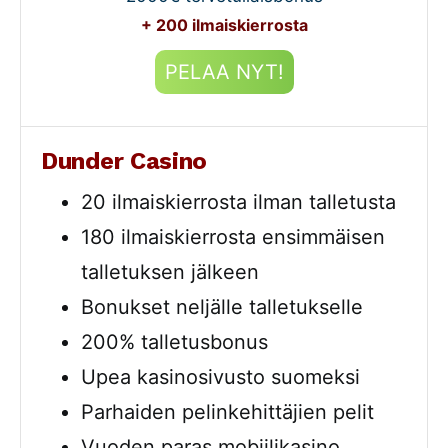
+ 200 ilmaiskierrosta
PELAA NYT!
Dunder Casino
20 ilmaiskierrosta ilman talletusta
180 ilmaiskierrosta ensimmäisen
talletuksen jälkeen
Bonukset neljälle talletukselle
200% talletusbonus
Upea kasinosivusto suomeksi
Parhaiden pelinkehittäjien pelit
Vuoden paras mobiilikasino