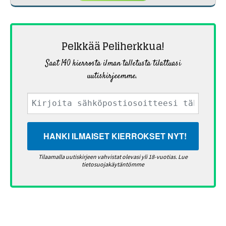
Pelkkää Peliherkkua!
Saat 140 kierrosta ilman talletusta tilattuasi
uutiskirjeemme. ​
Tilaamalla uutiskirjeen vahvistat olevasi yli 18-vuotias. Lue
tietosuojakäytäntömme