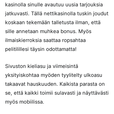
kasinolla sinulle avautuu uusia tarjouksia
jatkuvasti. Tällä nettikasinolla tuskin joudut
koskaan tekemään talletusta ilman, että
sille annetaan muhkea bonus. Myös
ilmaiskierroksia saattaa ropsahtaa
pelitilillesi täysin odottamatta!
Sivuston kieliasu ja viimeisintä
yksityiskohtaa myöden tyylitelty ulkoasu
takaavat hauskuuden. Kaikista parasta on
se, että kaikki toimii sulavasti ja näyttävästi
myös mobiilissa.