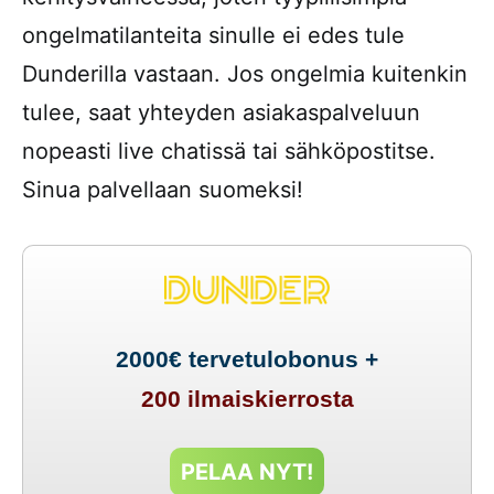
ongelmatilanteita sinulle ei edes tule
Dunderilla vastaan. Jos ongelmia kuitenkin
tulee, saat yhteyden asiakaspalveluun
nopeasti live chatissä tai sähköpostitse.
Sinua palvellaan suomeksi!
2000€ tervetulobonus +
200 ilmaiskierrosta
PELAA NYT!