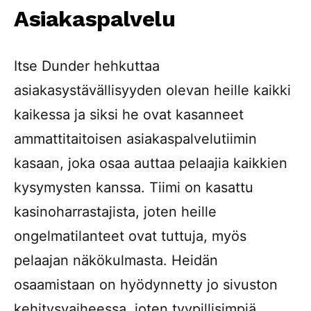
Asiakaspalvelu
Itse Dunder hehkuttaa
asiakasystävällisyyden olevan heille kaikki
kaikessa ja siksi he ovat kasanneet
ammattitaitoisen asiakaspalvelutiimin
kasaan, joka osaa auttaa pelaajia kaikkien
kysymysten kanssa. Tiimi on kasattu
kasinoharrastajista, joten heille
ongelmatilanteet ovat tuttuja, myös
pelaajan näkökulmasta. Heidän
osaamistaan on hyödynnetty jo sivuston
kehitysvaiheessa, joten tyypillisimpiä