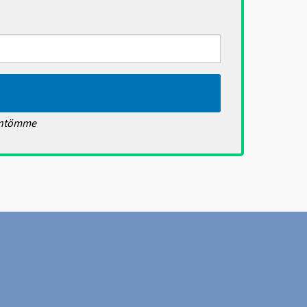
täntömme