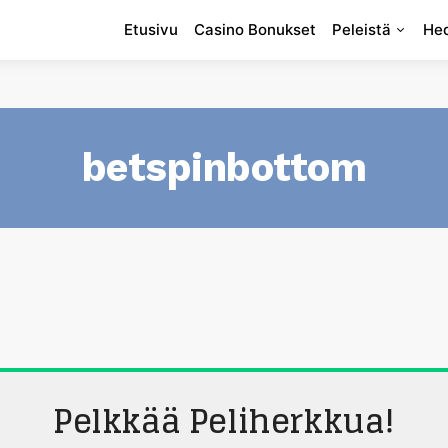
Etusivu
Casino Bonukset
Peleistä
Hed
betspinbottom
Pelkkää Peliherkkua!